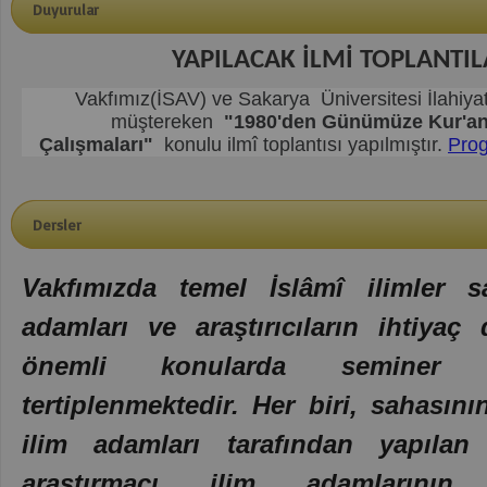
Duyurular
YAPILACAK İLMİ TOPLANTI
Vakfımız(İSAV) ve Sakarya
Üniversitesi İlahiyat
müştereken
"1980'den Günümüze Kur'an 
Çalışmaları"
konulu ilmî toplantısı
yapılmıştır
.
Prog
Dersler
Vakfımızda temel İslâmî ilimler s
adamları ve araştırıcıların ihtiya
önemli konularda seminer 
tertiplenmektedir. Her biri, sahasın
ilim adamları tarafından yapılan
araştırmacı ilim adamlarının ye