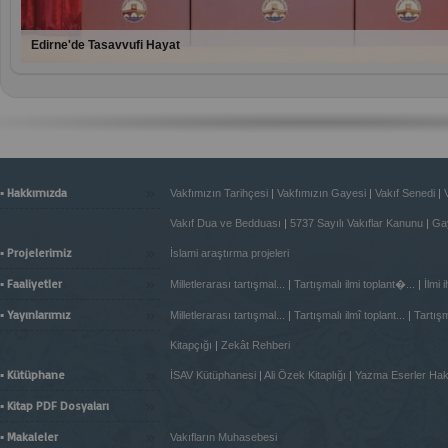
Edirne'de Tasavvufi Hayat
»
▪ Hakkımızda
Vakfımızın Tarihçesi
|
Vakfımızın Gayesi
|
Vakıf Senedi
|
Vakıf Dua ve Bedduası
|
5737 Sayılı Vakıflar Kanunu
|
Gay
»
▪ Projelerimiz
İslami araştırma projeleri
»
▪ Faaliyetler
Milletlerarası tartışmal...
|
Tartışmalı ilmi toplant�...
|
İlmi 
»
▪ Yayınlarımız
Milletlerarası tartışmal...
|
Tartışmalı ilmî toplant...
|
Tartışma
Kitapçığı
|
Zekât Rehberi
»
▪ Kütüphane
İSAV Kütüphanesi
|
Ali Özek Kitaplığı
|
Yazma Eserler Ha
»
▪ Kitap PDF Dosyaları
»
▪ Makaleler
Vakıfların Muhasebesi