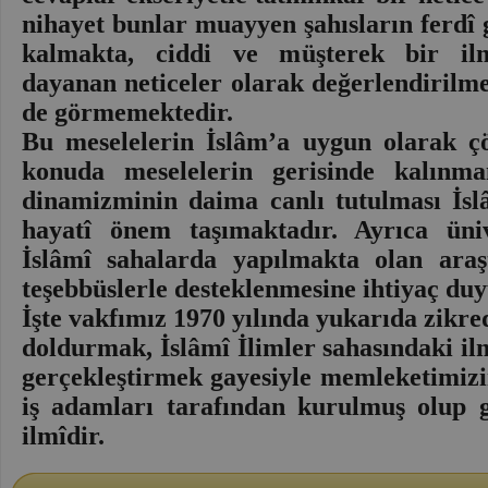
nihayet bunlar muayyen şahısların ferdî 
kalmakta, ciddi ve müşterek bir il
dayanan neticeler olarak değerlendirilm
de görmemektedir.
Bu meselelerin İslâm’a uygun olarak çö
konuda meselelerin gerisinde kalınm
dinamizminin daima canlı tutulması İsl
hayatî önem taşımaktadır. Ayrıca üniv
İslâmî sahalarda yapılmakta olan araş
teşebbüslerle desteklenmesine ihtiyaç du
İşte vakfımız 1970 yılında yukarıda zikre
doldurmak, İslâmî İlimler sahasındaki il
gerçekleştirmek gayesiyle memleketimizi
iş adamları tarafından kurulmuş olup
ilmîdir.