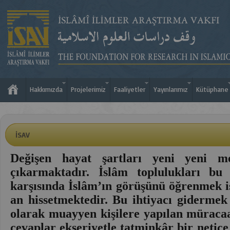
Hakkımızda
Projelerimiz
Faaliyetler
Yayınlarımız
Kütüphane
İSAV
Değişen hayat şartları yeni yeni me
çıkarmaktadır. İslâm toplulukları bu
karşısında İslâm’ın görüşünü öğrenmek i
an hissetmektedir. Bu ihtiyacı gidermek 
olarak muayyen kişilere yapılan müracaa
cevaplar ekseriyetle tatminkâr bir neti