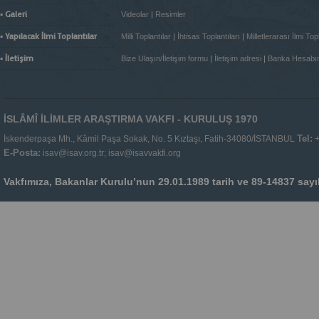
»
▪ Galeri
Videolar
|
Resimler
»
▪ Yapılacak İlmi Toplantılar
Milli Toplantılar
|
İhtisas Toplantıları
|
Milletlerarası İlmi Topl
»
▪ İletişim
Bize Ulaşın/İletişim formu
|
İletişim adresi
|
Banka Hesabı
İSLÂMÎ İLİMLER ARAŞTIRMA VAKFI - KURULUŞ 1970
Tel:
İskenderpaşa Mh., Kâmil Paşa Sokak, No. 5 Kıztaşı, Fatih-34080/İSTANBUL
+
E-Posta:
isav@isav.org.tr; isav@isavvakfi.org
Vakfımıza, Bakanlar Kurulu’nun 29.01.1989 tarih ve 89-14837 sayılı