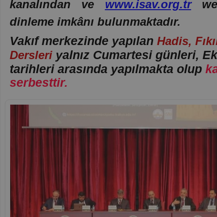
kanalından ve
www.isav.org.tr
web
dinleme imkânı bulunmaktadır.
Vakıf merkezinde yapılan
Hadis, Fıkı
Dersleri
yalnız Cumartesi günleri, E
tarihleri arasında
yapılmakta olup
ka
serbesttir.