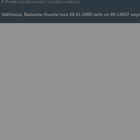
E-Posta:
isav@isav.org.tr; isav@isavvakfi.org
Vakfımıza, Bakanlar Kurulu’nun 29.01.1989 tarih ve 89-14837 sayılı