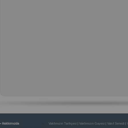
»
▪ Hakkımızda
Vakfımızın Tarihçesi
|
Vakfımızın Gayesi
|
Vakıf Senedi
|