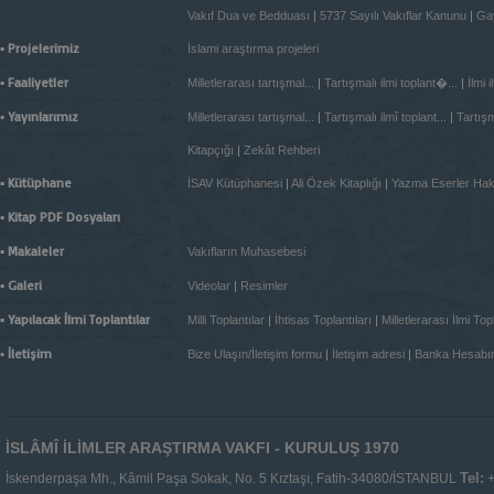
Vakıf Dua ve Bedduası
|
5737 Sayılı Vakıflar Kanunu
|
Gay
»
▪ Projelerimiz
İslami araştırma projeleri
»
▪ Faaliyetler
Milletlerarası tartışmal...
|
Tartışmalı ilmi toplant�...
|
İlmi 
»
▪ Yayınlarımız
Milletlerarası tartışmal...
|
Tartışmalı ilmî toplant...
|
Tartışma
Kitapçığı
|
Zekât Rehberi
»
▪ Kütüphane
İSAV Kütüphanesi
|
Ali Özek Kitaplığı
|
Yazma Eserler Ha
»
▪ Kitap PDF Dosyaları
»
▪ Makaleler
Vakıfların Muhasebesi
»
▪ Galeri
Videolar
|
Resimler
»
▪ Yapılacak İlmi Toplantılar
Milli Toplantılar
|
İhtisas Toplantıları
|
Milletlerarası İlmi Topl
»
▪ İletişim
Bize Ulaşın/İletişim formu
|
İletişim adresi
|
Banka Hesabı
İSLÂMÎ İLİMLER ARAŞTIRMA VAKFI - KURULUŞ 1970
Tel:
İskenderpaşa Mh., Kâmil Paşa Sokak, No. 5 Kıztaşı, Fatih-34080/İSTANBUL
+