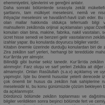
ehemmiyetini, işlevlerini ve gereğini anlatır.
Daha sonraki bölümlerde sırasıyla zekât mükelle
şartlarını, tam mülkiyet meselesini, nemâ ve ni
ihtiyaçlar meselesini ve havalâni'l-havli izah eder. B
olan mallar hakkında oldukça teferruatlı bilgi ve
mahsullerin zekâtında orijinal açıklamaları yapar.Öze
konuları olan bina, makine, fabrika, nakil vasıtaları,
ücret hisse senedi ve benzeri gelir vasıtalarının zekâtla
izahlar yapar. Bu konularda doyurucu bilgiler vardır.
Kitabın önemle üzerinde durduğu konulardan biri de zek
Zira zekâtın sarf yerleri, herhangi bir tereddüde ma
Kur’ân'da yer almıştır.
Bilindiği gibi bunlar sekiz tanedir. Kur’ân'da zekâtı
alınmıştır: Farz oluşu ve sarf yerleri Zekâta ait diğe
almamıştır. Onları Rasûlullah (s.a.v) açıklamış ve u
yapmıştır. İşte bu önemli hususlar yeterli derecede iz
çok önemli bir husus da zekâtın hak sahiplerine na
meselesidir ki, bu konu günümüzde çözüm bekleyen b
da açıklanmıştır.
Dördüncü bölümde zekâtın toplanması ve dağıtılma
bilgiler verildikten sonra beşinci bölümde fert ve cem