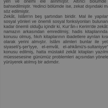
yeri ve önemi ele alınmıştır. Altıncı bölümde 
bahsedilmiştir. Yedinci bölümde ise, zekat dışındaki m
söz edilmiştir.
Zekât, İslâm'ın beş şartından biridir. Mal ile yapılan
sosyal yönleri ve önemli sosyal fonksiyonları buluna
kadar önemli olduğu içindir ki, Kur’ân-ı Kerim'de zekâ
namazın arkasından emredilmiş; hadis kitaplarında
konusu olmuş, fıkıh kitaplarının ibadetlere ayrılan k
olarak yerini almıştır. İslâm alimleri bunlar ile y
siyaseti'ş-şer'iyye, el-emvâl, el-ahkâmü's-sultaniyy
konusu edilmiş, hatta müstakil zekât kitapları yazılmı
müessesesine günümüz problemleri açısından yönele
yürüyerek atılmış bir adımdır.