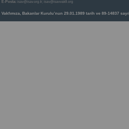
E-Posta:
isav@isav.org.tr; isav@isavvakfi.org
Vakfımıza, Bakanlar Kurulu’nun 29.01.1989 tarih ve 89-14837 sayılı