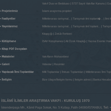
Vakıf Dua ve Bedduası
|
5737 Sayılı Vakıflar Kanunu
|
Gay
»
▪ Projelerimiz
İslami araştırma projeleri
»
▪ Faaliyetler
Milletlerarası tartışmal...
|
Tartışmalı ilmi toplant�...
|
İlmi 
»
▪ Yayınlarımız
Milletlerarası tartışmal...
|
Tartışmalı ilmî toplant...
|
Tartışma
Kitapçığı
|
Zekât Rehberi
»
▪ Kütüphane
İSAV Kütüphanesi
|
Ali Özek Kitaplığı
|
Yazma Eserler Ha
»
▪ Kitap PDF Dosyaları
»
▪ Makaleler
Vakıfların Muhasebesi
»
▪ Galeri
Videolar
|
Resimler
»
▪ Yapılacak İlmi Toplantılar
Milli Toplantılar
|
İhtisas Toplantıları
|
Milletlerarası İlmi Topl
»
▪ İletişim
Bize Ulaşın/İletişim formu
|
İletişim adresi
|
Banka Hesabı
İSLÂMÎ İLİMLER ARAŞTIRMA VAKFI - KURULUŞ 1970
Tel:
İskenderpaşa Mh., Kâmil Paşa Sokak, No. 5 Kıztaşı, Fatih-34080/İSTANBUL
+