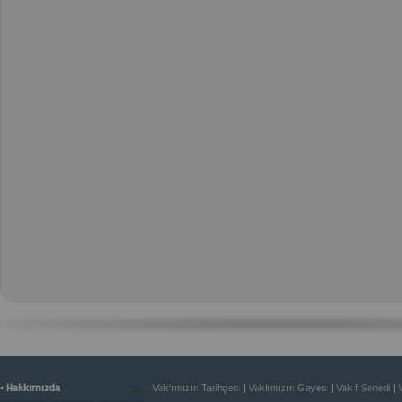
»
▪ Hakkımızda
Vakfımızın Tarihçesi
|
Vakfımızın Gayesi
|
Vakıf Senedi
|