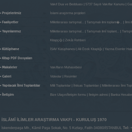
Vakıf Dua ve Bedduası
|
5737 Sayılı Vakıflar Kanunu
|
Gay
»
▪ Projelerimiz
İslami araştırma projeleri
»
▪ Faaliyetler
Milletlerarası tartışmal...
|
Tartışmalı ilmi toplant�...
|
İlmi 
»
▪ Yayınlarımız
Milletlerarası tartışmal...
|
Tartışmalı ilmî toplant...
|
Tartışma
Kitapçığı
|
Zekât Rehberi
»
▪ Kütüphane
İSAV Kütüphanesi
|
Ali Özek Kitaplığı
|
Yazma Eserler Ha
»
▪ Kitap PDF Dosyaları
»
▪ Makaleler
Vakıfların Muhasebesi
»
▪ Galeri
Videolar
|
Resimler
»
▪ Yapılacak İlmi Toplantılar
Milli Toplantılar
|
İhtisas Toplantıları
|
Milletlerarası İlmi Topl
»
▪ İletişim
Bize Ulaşın/İletişim formu
|
İletişim adresi
|
Banka Hesabı
İSLÂMÎ İLİMLER ARAŞTIRMA VAKFI - KURULUŞ 1970
Tel:
İskenderpaşa Mh., Kâmil Paşa Sokak, No. 5 Kıztaşı, Fatih-34080/İSTANBUL
+