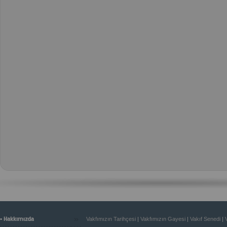
»
▪ Hakkımızda
Vakfımızın Tarihçesi
|
Vakfımızın Gayesi
|
Vakıf Senedi
|