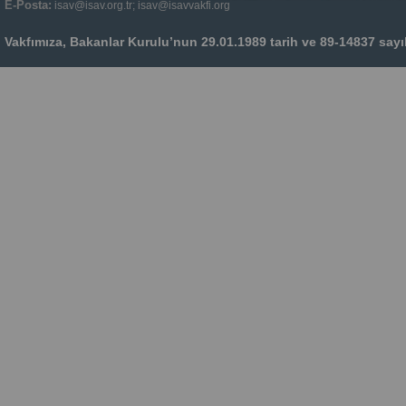
E-Posta:
isav@isav.org.tr; isav@isavvakfi.org
Vakfımıza, Bakanlar Kurulu’nun 29.01.1989 tarih ve 89-14837 sayılı