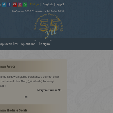
Türkçe
|
English
|
العربية
8 Ağustos 2026 Cumartesi / 24 Safer 1448
apılacak İlmi Toplantılar
İletişim
nün Ayeti
ip de iyi davranışlarda bulunanlara gelince, onlar
 merhametli olan Allah, (gönüllerde) bir sevgi
aktır.
Meryem Suresi, 96
nün Hadis-i Şerifi