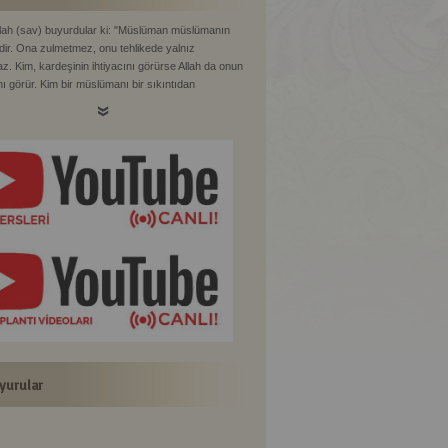
lah (sav) buyurdular ki: "Müslüman müslümanın
dir. Ona zulmetmez, onu tehlikede yalnız
z. Kim, kardeşinin ihtiyacını görürse Allah da onun
ını görür. Kim bir müslümanı bir sıkıntıdan
rsa, Allah da o sebeple onu Kıyamet gününün
sından kurtarır. Kim bir müslümanı örterse, Allah da
amet günü örter." (Rezin bir rivayette şunu ilave
Kim, hakkı sübut buluncaya kadar mazlumla birlikte
 ayakların kaydığı günde Allah onun ayağını Sıratta
ar.")
ud, Edeb 46, (4893); Tirmizi, Hudud 3, (1426);
hari, Mezalim 3, İkrah 7; Müslim, Birr 58, (2580)
yurular