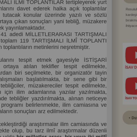
ŞMALI İLMÎ TOPLANTILAR tertipleyerek yurt
larını davet ederek halka açık toplantılar
Resulul
tutacak konular üzerinde yazılı ve sözlü
kardeşi
rtaya çıkan sonuçları yani tebliğ, müzakere
bırakma
ihtiyac
rek yayınlamaktadır.
kurtarı
ar 41 adedi MİLLETLERARASI TARTIŞMALI
sıkıntı
 toplam 119 TARTIŞMALI İLMÎ TOPLANTI
onu kıy
toplantıların metinlerini neşretmiştir.
etti: "
otursa,
ularını tespit etmek gayesiyle İSTİŞARİ
sabit kıl
Ebu Dav
rtaya atılan teklifler tespit edilmekte,
Bu
dan biri seçilmekte, bir organizatör tayin
çalışmaları başlatılmakta, bir sene gibi bir
tebliğciler, müzakereciler tespit edilmekte,
sı için ilim adamlarına yazılar yazılmakta,
nde tebliğler yazdırılmakta, alınan neticeye
 programı belirlenmekte, ilim camiasına ve
ların sonuçları arz edilmektedir.
▪ Du
eştirdiği araştırmalar ilim camiasında ve
te olup, bu tarz ilmî araştırmalar düzenli