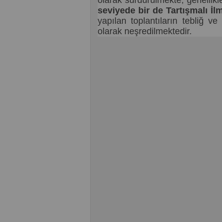
olarak sürdürülmekte, genellikl
seviyede
bir de
Tartışmalı İl
yapılan toplantıların tebliğ v
olarak neşredilmektedir.