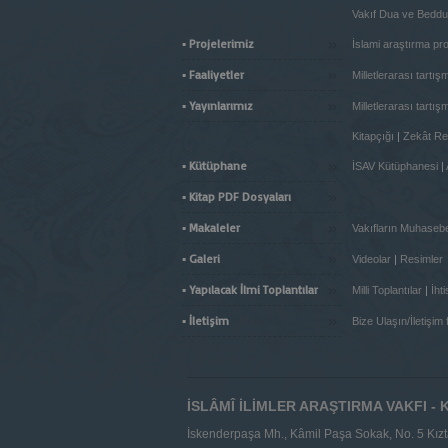
Vakıf Dua ve Beddu
»
▪ Projelerimiz
İslami araştırma pro
»
▪ Faaliyetler
Milletlerarası tartışm
»
▪ Yayınlarımız
Milletlerarası tartışm
Kitapçığı
|
Zekât Re
»
▪ Kütüphane
İSAV Kütüphanesi
|
»
▪ Kitap PDF Dosyaları
»
▪ Makaleler
Vakıfların Muhaseb
»
▪ Galeri
Videolar
|
Resimler
»
▪ Yapılacak İlmi Toplantılar
Milli Toplantılar
|
İht
»
▪ İletişim
Bize Ulaşın/İletişim
İSLÂMÎ İLİMLER ARAŞTIRMA VAKFI -
İskenderpaşa Mh., Kâmil Paşa Sokak, No. 5 Kı