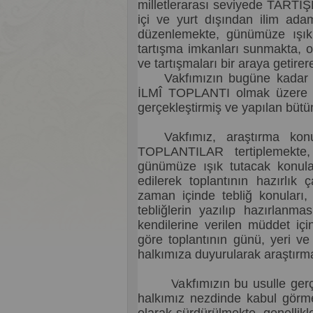
milletlerarası seviyede TARTI
içi ve yurt dışından ilim adam
düzenlemekte, günümüze ışık 
tartışma imkanları sunmakta, o
ve tartışmaları bir araya getire
Vakfımızın bugüne kad
İLMÎ TOPLANTI olmak üzere
gerçekleştirmiş ve yapılan bütün 
Vakfımız, araştırma kon
TOPLANTILAR tertiplemekte, o
günümüze ışık tutacak konular
edilerek toplantının hazırlık 
zaman içinde tebliğ konuları, 
tebliğlerin yazılıp hazırlanma
kendilerine verilen müddet içi
göre toplantının günü, yeri ve
halkımıza duyurularak araştırma
Vakfımızın bu usulle gerçekl
halkımız nezdinde kabul görmek