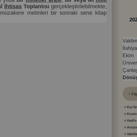
e yılda
bir
milletler arası
,
bir veya iki
millî
202
mî
İhtisas
Toplantısı
gerçekleştirilebilmekte,
e müzakere metinleri bir sonraki sene kitap
Vakfım
İlahiy
Ekim 
Üniver
Çant
Dönü
Ekono
Yenili
yapılac
▪ Fa
*******
» Kur'â
Vakfı 
» Kuran
Fakül
» Hadîs-
2026 
» Araşt
İl
» Vakıfl