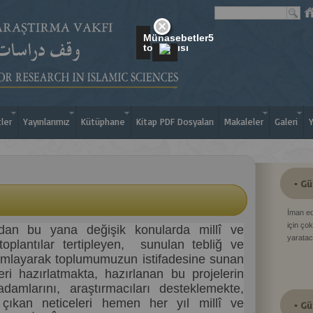
Münasebetler5
toplantısı
tler
Yayınlarımız
Kütüphane
Kitap PDF Dosyaları
Makaleler
Galeri
Y
▪ Gü
İman ed
için çok
ndan bu yana değişik konularda millî ve
yaratac
î toplantılar tertipleyen, sunulan tebliğ ve
yımlayarak toplumumuzun istifadesine sunan
eri hazırlatmakta, hazırlanan bu projelerin
adamlarını, araştırmacıları desteklemekte,
çıkan neticeleri hemen her yıl millî ve
▪ Gü