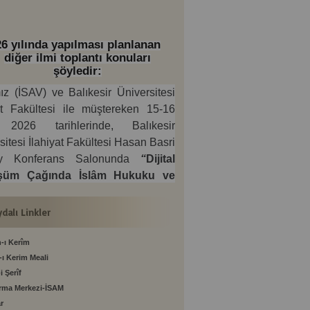
6 yılında yapılması planlanan
diğer ilmi toplantı konuları
şöyledir:
ız (İSAV) ve Balıkesir Üniversitesi
at Fakültesi ile müştereken 15-16
2026 tarihlerinde, Balıkesir
sitesi İlahiyat Fakültesi Hasan Basri
ay Konferans Salonunda
“
Dijital
şüm Çağında İslâm Hukuku ve
misi: Fıkhî, Finansal ve Kurumsal
kler”
konulu bir
İlmî Toplantı
aktır.
ydalı Linkler
*******
n-ı Kerîm
(İSAV) ve Ordu Üniversitesi İlahiyat
-ı Kerim Meali
tesi ile müştereken 21-22 Kasım
i Şerîf
tarihlerinde, Ordu Üniversitesi
ırma Merkezi-İSAM
ahiyat Fakültesi
ar