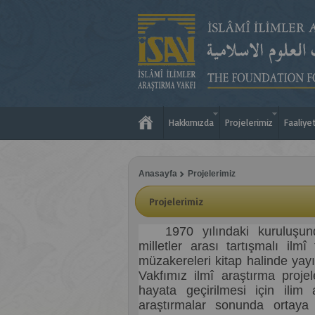
Hakkımızda
Projelerimiz
Faaliye
Anasayfa
Projelerimiz
Projelerimiz
1970 yılındaki k
uruluşu
milletler arası tartışmalı ilm
müzakereleri kitap halinde ya
Vakfımız ilmî araştırma projel
hayata geçirilmesi için ilim 
araştırmalar sonunda ortaya 