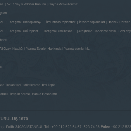
mütem
ası
|
5737 Sayılı Vakıflar Kanunu
|
Gayr-i Menkullerimiz
veİsta
Fakült
jeleri
tarihl
Türkiy
al...
|
Tartışmalı ilmi toplant�...
|
İlmi ihtisas toplantıları
|
İstişare toplantıları
|
Haftalık Dersler
yazılan
ilmî i
al...
|
Tartışmalı ilmî toplant...
|
Tartışmalı ilmi ihtisas ...
|
Araştırma - inceleme dizisi
|
Bazı Yay
butopl
İslam F
hberi
âlimler
ele al
Ali Özek Kitaplığı
|
Yazma Eserler Hakkında
|
Yazma eserler hk.
müzaker
edilecek
esi
isas Toplantıları
|
Milletlerarası İlmi Topla...
 formu
|
İletişim adresi
|
Banka Hesabımız
 KURULUŞ 1970
Tel:
Faks:
ztaşı, Fatih-34080/İSTANBUL
+90 212 523 54 57–523 74 36
+90 212 523