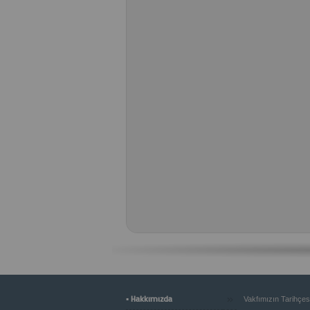
»
▪ Hakkımızda
Vakfımızın Tarihçes