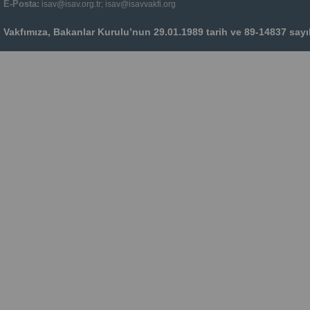
E-Posta:
isav@isav.org.tr; isav@isavvakfi.org
Vakfımıza, Bakanlar Kurulu’nun 29.01.1989 tarih ve 89-14837 sayılı