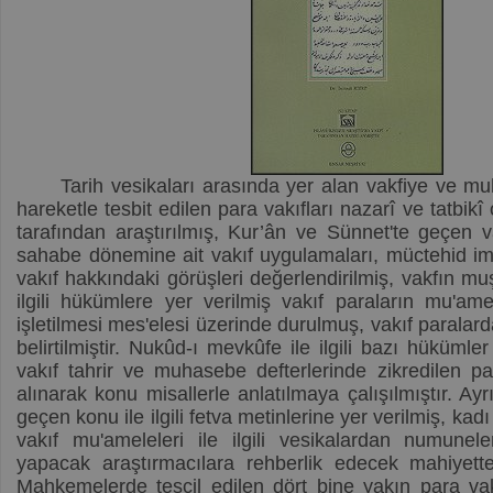
Tarih vesikaları arasında yer alan vakfiye ve muh
hareketle tesbit edilen para vakıfları nazarî ve tatbikî 
tarafından araştırılmış, Kur’ân ve Sünnet'te geçen vak
sahabe dönemine ait vakıf uygulamaları, müctehid i
vakıf hakkındaki görüşleri değerlendirilmiş, vakfın mu
ilgili hükümlere yer verilmiş vakıf paraların mu'amel
işletilmesi mes'elesi üzerinde durulmuş, vakıf paralar
belirtilmiştir. Nukûd-ı mevkûfe ile ilgili bazı hükümle
vakıf tahrir ve muhasebe defterlerinde zikredilen pa
alınarak konu misallerle anlatılmaya çalışılmıştır. Ayr
geçen konu ile ilgili fetva metinlerine yer verilmiş, kadı
vakıf mu'ameleleri ile ilgili vesikalardan numuneler
yapacak araştırmacılara rehberlik edecek mahiyette
Mahkemelerde tescil edilen dört bine yakın para vakf