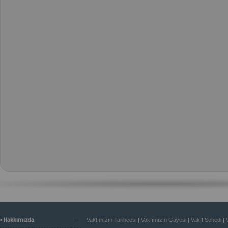
»
▪ Hakkımızda
Vakfımızın Tarihçesi
|
Vakfımızın Gayesi
|
Vakıf Senedi
|