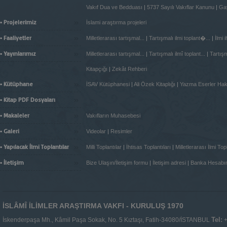
Vakıf Dua ve Bedduası
|
5737 Sayılı Vakıflar Kanunu
|
Gay
»
▪ Projelerimiz
İslami araştırma projeleri
»
▪ Faaliyetler
Milletlerarası tartışmal...
|
Tartışmalı ilmi toplant�...
|
İlmi 
»
▪ Yayınlarımız
Milletlerarası tartışmal...
|
Tartışmalı ilmî toplant...
|
Tartışma
Kitapçığı
|
Zekât Rehberi
»
▪ Kütüphane
İSAV Kütüphanesi
|
Ali Özek Kitaplığı
|
Yazma Eserler Ha
»
▪ Kitap PDF Dosyaları
»
▪ Makaleler
Vakıfların Muhasebesi
»
▪ Galeri
Videolar
|
Resimler
»
▪ Yapılacak İlmi Toplantılar
Milli Toplantılar
|
İhtisas Toplantıları
|
Milletlerarası İlmi Topl
»
▪ İletişim
Bize Ulaşın/İletişim formu
|
İletişim adresi
|
Banka Hesabı
İSLÂMÎ İLİMLER ARAŞTIRMA VAKFI - KURULUŞ 1970
Tel:
İskenderpaşa Mh., Kâmil Paşa Sokak, No. 5 Kıztaşı, Fatih-34080/İSTANBUL
+