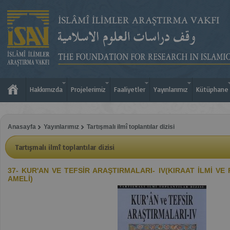
Hakkımızda
Projelerimiz
Faaliyetler
Yayınlarımız
Kütüphane
Anasayfa
Yayınlarımız
Tartışmalı ilmî toplantılar dizisi
Tartışmalı ilmî toplantılar dizisi
37- KUR'AN VE TEFSİR ARAŞTIRMALARI- IV(KIRAAT İLMİ VE
AMELİ)