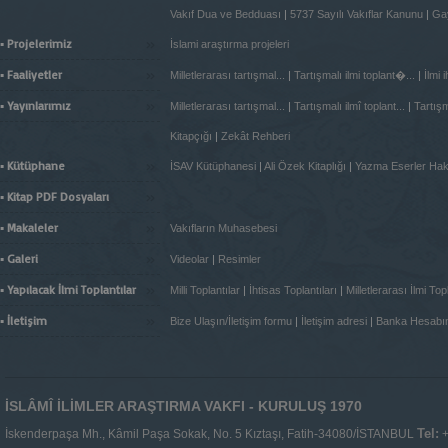
Vakıf Dua ve Bedduası
|
5737 Sayılı Vakıflar Kanunu
|
Gay
»
▪ Projelerimiz
İslami araştırma projeleri
»
▪ Faaliyetler
Milletlerarası tartışmal...
|
Tartışmalı ilmi toplant�...
|
İlmi 
»
▪ Yayınlarımız
Milletlerarası tartışmal...
|
Tartışmalı ilmî toplant...
|
Tartışma
Kitapçığı
|
Zekât Rehberi
»
▪ Kütüphane
İSAV Kütüphanesi
|
Ali Özek Kitaplığı
|
Yazma Eserler Ha
»
▪ Kitap PDF Dosyaları
»
▪ Makaleler
Vakıfların Muhasebesi
»
▪ Galeri
Videolar
|
Resimler
»
▪ Yapılacak İlmi Toplantılar
Milli Toplantılar
|
İhtisas Toplantıları
|
Milletlerarası İlmi Topl
»
▪ İletişim
Bize Ulaşın/İletişim formu
|
İletişim adresi
|
Banka Hesabı
İSLÂMÎ İLİMLER ARAŞTIRMA VAKFI - KURULUŞ 1970
Tel:
İskenderpaşa Mh., Kâmil Paşa Sokak, No. 5 Kıztaşı, Fatih-34080/İSTANBUL
+