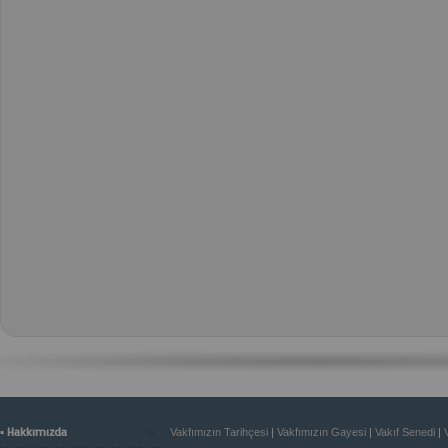
»
▪ Hakkımızda
Vakfımızın Tarihçesi
|
Vakfımızın Gayesi
|
Vakıf Senedi
|