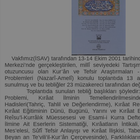
Vakfımız(İSAV) tarafından 13-14 Ekim 2001 tarihinde
Merkezi’nde gerçekleştirilen, millî seviyedeki Tartışm
otuzuncusu olan Kur’ân ve Tefsir Araştırmaları -
Problemleri (Nazarî-Amelî) konulu toplantıda 13 a
sunulmuş ve bu tebliğler 23 müzakereci tarafından değe
Toplantıda sunulan tebliğ başlıkları şöyledir: 
Problemi, Kırâat İlminin Temellendirilmesi
Hadisleri(Tahriç, Tahlil ve Değerlendirme), Kırâat Res
Kırâat Eğitiminin Dünü, Bugünü, Yarını ve Kırâat E
Reîsu’l-Kurrâlık Müessesesi ve Esami-i Kurra Defte
İlmine Ait Eserlerin Sistematiği, Kırâatların İntikali
Mes’elesi, Sûfî Tefsir Anlayışı ve Kırâat İlişkisi, Tab
Beyan an Te’vili’il-Kur’ân Çerçevesinde), Farklılık