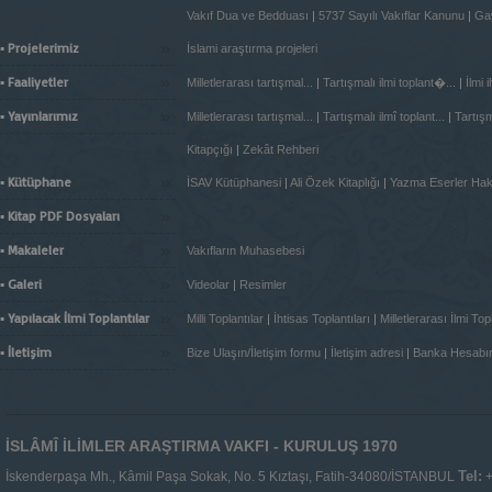
Vakıf Dua ve Bedduası
|
5737 Sayılı Vakıflar Kanunu
|
Gay
»
▪ Projelerimiz
İslami araştırma projeleri
»
▪ Faaliyetler
Milletlerarası tartışmal...
|
Tartışmalı ilmi toplant�...
|
İlmi 
»
▪ Yayınlarımız
Milletlerarası tartışmal...
|
Tartışmalı ilmî toplant...
|
Tartışma
Kitapçığı
|
Zekât Rehberi
»
▪ Kütüphane
İSAV Kütüphanesi
|
Ali Özek Kitaplığı
|
Yazma Eserler Ha
»
▪ Kitap PDF Dosyaları
»
▪ Makaleler
Vakıfların Muhasebesi
»
▪ Galeri
Videolar
|
Resimler
»
▪ Yapılacak İlmi Toplantılar
Milli Toplantılar
|
İhtisas Toplantıları
|
Milletlerarası İlmi Topl
»
▪ İletişim
Bize Ulaşın/İletişim formu
|
İletişim adresi
|
Banka Hesabı
İSLÂMÎ İLİMLER ARAŞTIRMA VAKFI - KURULUŞ 1970
Tel:
İskenderpaşa Mh., Kâmil Paşa Sokak, No. 5 Kıztaşı, Fatih-34080/İSTANBUL
+