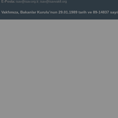
E-Posta:
isav@isav.org.tr; isav@isavvakfi.org
Vakfımıza, Bakanlar Kurulu’nun 29.01.1989 tarih ve 89-14837 sayılı