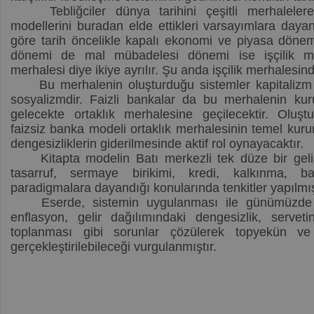
Tebliğciler dünya tarihini çeşitli merhalelere
modellerini buradan elde ettikleri varsayımlara daya
göre tarih öncelikle kapalı ekonomi ve piyasa döneml
dönemi de mal mübadelesi dönemi ise işçilik me
merhalesi diye ikiye ayrılır. Şu anda işçilik merhalesi
Bu merhalenin oluşturduğu sistemler kapitalizm 
sosyalizmdir. Faizli bankalar da bu merhalenin kur
gelecekte ortaklık merhalesine geçilecektir. Oluş
faizsiz banka modeli ortaklık merhalesinin temel kuru
dengesizliklerin giderilmesinde aktif rol oynayacaktır.
Kitapta modelin Batı merkezli tek düze bir gel
tasarruf, sermaye birikimi, kredi, kalkınma, ba
paradigmalara dayandığı konularında tenkitler yapılmış
Eserde, sistemin uygulanması ile günümüzde kar
enflasyon, gelir dağılımındaki dengesizlik, serveti
toplanması gibi sorunlar çözülerek topyekün ve
gerçekleştirilebileceği vurgulanmıştır.