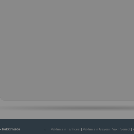
»
▪ Hakkımızda
Vakfımızın Tarihçesi
|
Vakfımızın Gayesi
|
Vakıf Senedi
|