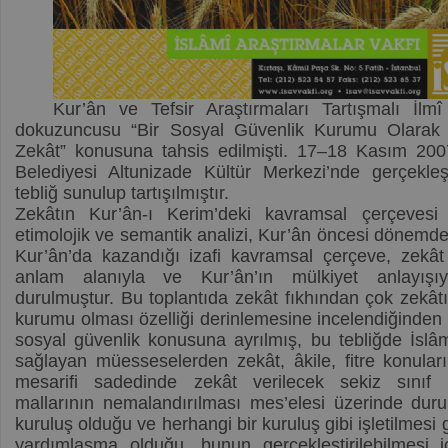
Kur’ân ve Tefsir Araştırmaları Tartışmalı İlmî 
dokuzuncusu “Bir Sosyal Güvenlik Kurumu Olarak
Zekât” konusuna tahsis edilmişti. 17–18 Kasım 200
Belediyesi Altunizade Kültür Merkezi’nde gerçekleşt
tebliğ sunulup tartışılmıştır.
Zekâtın Kur’ân-ı Kerim’deki kavramsal çerçevesi 
etimolojik ve semantik analizi, Kur’ân öncesi dönemde
Kur’ân’da kazandığı izafi kavramsal çerçeve, zekât
anlam alanıyla ve Kur’ân’ın mülkiyet anlayışıyl
durulmuştur. Bu toplantıda zekât fıkhından çok zekâtı
kurumu olması özelliği derinlemesine incelendiğinden b
sosyal güvenlik konusuna ayrılmış, bu tebliğde İslâ
sağlayan müesseselerden zekât, âkile, fitre konuları
mesarifi sadedinde zekât verilecek sekiz sınıf a
mallarının nemalandırılması mes’elesi üzerinde duru
kuruluş olduğu ve herhangi bir kuruluş gibi işletilmesi g
yardımlaşma olduğu, bunun gerçekleştirilebilmesi 