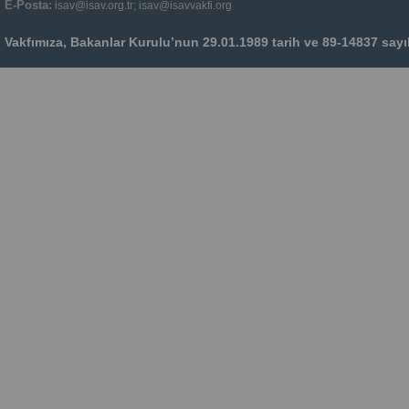
E-Posta:
isav@isav.org.tr; isav@isavvakfi.org
Vakfımıza, Bakanlar Kurulu’nun 29.01.1989 tarih ve 89-14837 sayılı