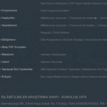
Vakıf Dua ve Bedduası
|
5737 Sayılı Vakıflar Kanunu
|
Gay
»
▪ Projelerimiz
İslami araştırma projeleri
»
▪ Faaliyetler
Milletlerarası tartışmal...
|
Tartışmalı ilmi toplant�...
|
İlmi 
»
▪ Yayınlarımız
Milletlerarası tartışmal...
|
Tartışmalı ilmî toplant...
|
Tartışma
Kitapçığı
|
Zekât Rehberi
»
▪ Kütüphane
İSAV Kütüphanesi
|
Ali Özek Kitaplığı
|
Yazma Eserler Ha
»
▪ Kitap PDF Dosyaları
»
▪ Makaleler
Vakıfların Muhasebesi
»
▪ Galeri
Videolar
|
Resimler
»
▪ Yapılacak İlmi Toplantılar
Milli Toplantılar
|
İhtisas Toplantıları
|
Milletlerarası İlmi Topl
»
▪ İletişim
Bize Ulaşın/İletişim formu
|
İletişim adresi
|
Banka Hesabı
İSLÂMÎ İLİMLER ARAŞTIRMA VAKFI - KURULUŞ 1970
Tel:
İskenderpaşa Mh., Kâmil Paşa Sokak, No. 5 Kıztaşı, Fatih-34080/İSTANBUL
+