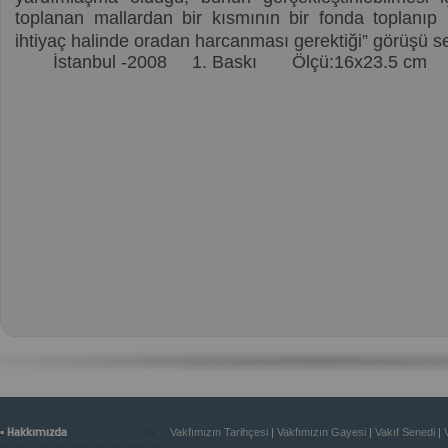
toplanan mallardan bir kısmının bir fonda toplanıp 
ihtiyaç halinde oradan harcanması gerektiği” görüşü se
İstanbul -2008
1. Baskı
Ölçü:16x23.5 cm
»
▪ Hakkımızda
Vakfımızın Tarihçesi
|
Vakfımızın Gayesi
|
Vakıf Senedi
|