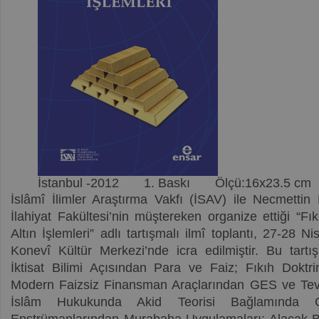
İstanbul -2012
1. Baskı
Ölçü:16x23.5 cm
İslâmî İlimler Araştırma Vakfı (İSAV) ile Necmettin
İlahiyat Fakültesi’nin müştereken organize ettiği “F
Altın İşlemleri” adlı tartışmalı ilmî toplantı, 27-28 N
Konevî Kültür Merkezi’nde icra edilmiştir. Bu tartış
İktisat Bilimi Açısından Para ve Faiz; Fıkıh Doktr
Modern Faizsiz Finansman Araçlarından GES ve Tever
İslâm Hukukunda Akid Teorisi Bağlamında 