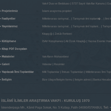
Vakıf Dua ve Bedduası
|
5737 Sayılı Vakıflar Kanunu
|
Gay
»
▪ Projelerimiz
İslami araştırma projeleri
»
▪ Faaliyetler
Milletlerarası tartışmal...
|
Tartışmalı ilmi toplant�...
|
İlmi 
»
▪ Yayınlarımız
Milletlerarası tartışmal...
|
Tartışmalı ilmî toplant...
|
Tartışma
Kitapçığı
|
Zekât Rehberi
»
▪ Kütüphane
İSAV Kütüphanesi
|
Ali Özek Kitaplığı
|
Yazma Eserler Ha
»
▪ Kitap PDF Dosyaları
»
▪ Makaleler
Vakıfların Muhasebesi
»
▪ Galeri
Videolar
|
Resimler
»
▪ Yapılacak İlmi Toplantılar
Milli Toplantılar
|
İhtisas Toplantıları
|
Milletlerarası İlmi Topl
»
▪ İletişim
Bize Ulaşın/İletişim formu
|
İletişim adresi
|
Banka Hesabı
İSLÂMÎ İLİMLER ARAŞTIRMA VAKFI - KURULUŞ 1970
Tel:
İskenderpaşa Mh., Kâmil Paşa Sokak, No. 5 Kıztaşı, Fatih-34080/İSTANBUL
+