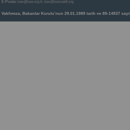
E-Posta:
isav@isav.org.tr; isav@isavvakfi.org
Vakfımıza, Bakanlar Kurulu’nun 29.01.1989 tarih ve 89-14837 sayılı