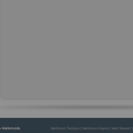
»
▪ Hakkımızda
Vakfımızın Tarihçesi
|
Vakfımızın Gayesi
|
Vakıf Senedi
|