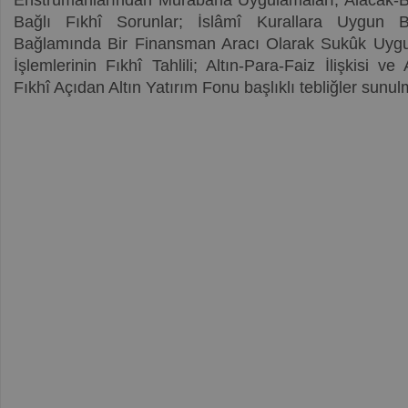
Enstrümanlarından Murabaha Uygulamaları; Alacak-Bor
Bağlı Fıkhî Sorunlar; İslâmî Kurallara Uygun B
Bağlamında Bir Finansman Aracı Olarak Sukûk Uygul
İşlemlerinin Fıkhî Tahlili; Altın-Para-Faiz İlişkisi ve 
Fıkhî Açıdan Altın Yatırım Fonu başlıklı tebliğler sunul