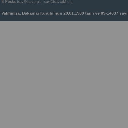
E-Posta:
isav@isav.org.tr; isav@isavvakfi.org
Vakfımıza, Bakanlar Kurulu’nun 29.01.1989 tarih ve 89-14837 sayılı