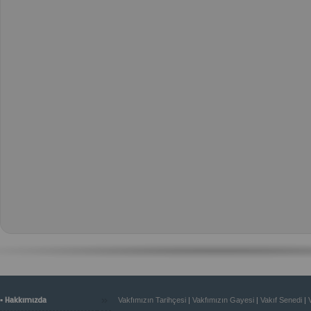
»
▪ Hakkımızda
Vakfımızın Tarihçesi
|
Vakfımızın Gayesi
|
Vakıf Senedi
|